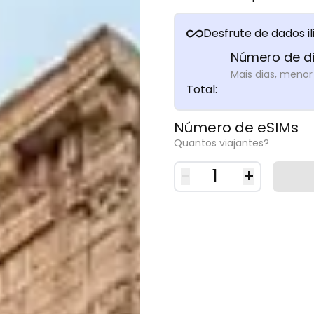
Desfrute de dados i
Número de d
Mais dias, menor
Total
:
Número de eSIMs
Quantos viajantes?
-
1
+