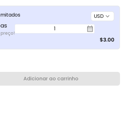
limitados
USD
ias
1
 preço!
$3.00
Adicionar ao carrinho