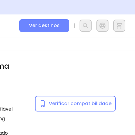
Ver destinos
ma
Verificar compatibilidade
fiável
ng
tado