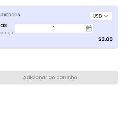
limitados
USD
ias
1
 preço!
$3.00
Adicionar ao carrinho