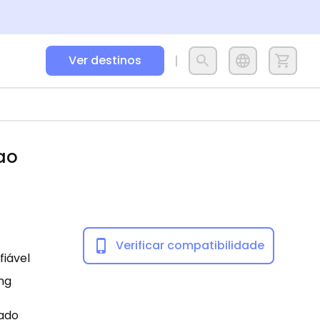
Ver destinos
ao
Verificar compatibilidade
fiável
ng
tado