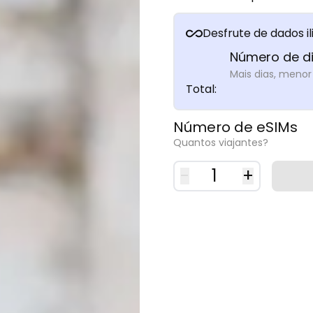
Desfrute de dados i
Número de d
Mais dias, menor
Total
:
Número de eSIMs
Quantos viajantes?
-
1
+