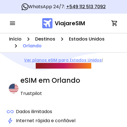
WhatsApp 24/7:
+549 112 513 7092
ViajareSIM
Início
Destinos
Estados Unidos
Orlando
Ver planos eSIM para Estados Unidos
|
Guia Copa do Mundo 2026
eSIM em
Orlando
Trustpilot
Dados ilimitados
Internet rápida e confiável