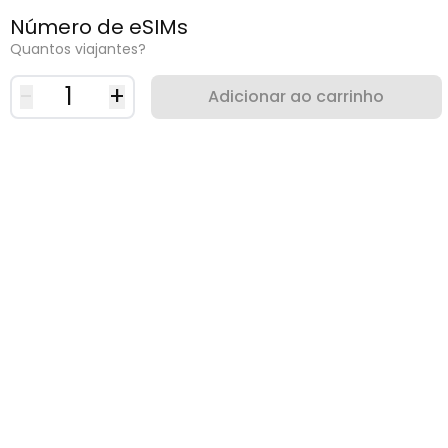
Número de eSIMs
Quantos viajantes?
-
1
+
Adicionar ao carrinho
Por que usar uma eSIM?