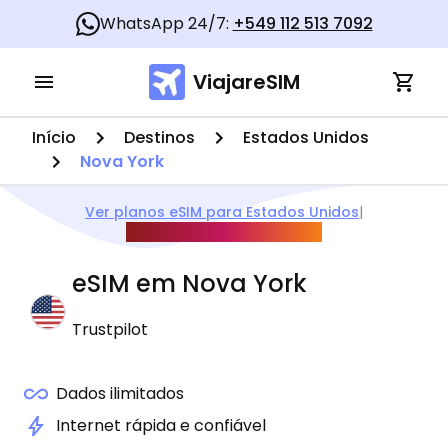
WhatsApp 24/7:
+549 112 513 7092
ViajareSIM
Início
Destinos
Estados Unidos
Nova York
Ver planos eSIM para Estados Unidos
|
Guia Copa do Mundo 2026
eSIM em
Nova York
Trustpilot
Dados ilimitados
Internet rápida e confiável