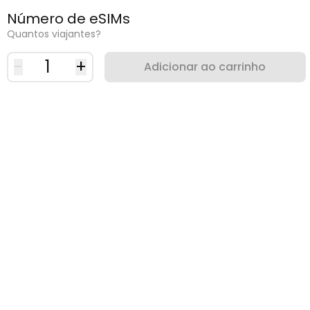
Número de eSIMs
Quantos viajantes?
-
1
+
Adicionar ao carrinho
Por que usar uma eSIM?