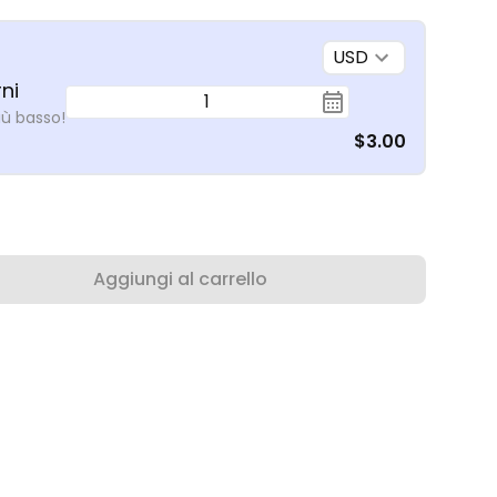
USD
ni
1
iù basso!
$3.00
Aggiungi al carrello