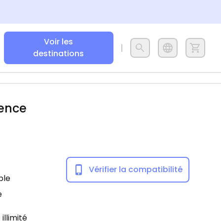
Voir les
destinations
rence
Vérifier la compatibilité
ble
e
illimité