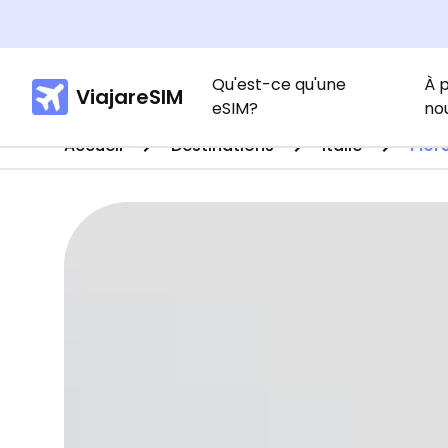
Qu'est-ce qu'une
À 
ViajareSIM
eSIM?
no
Accueil
Destinations
Italie
Flor