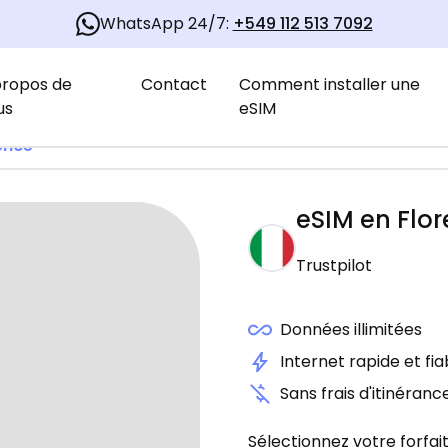
WhatsApp 24/7:
+549 112 513 7092
propos de
Contact
Comment installer une
us
eSIM
ence
eSIM en
Flo
Trustpilot
Données illimitées
Internet rapide et fia
Sans frais d'itinéranc
Sélectionnez votre forfait 