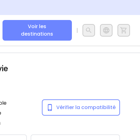
Voir les
destinations
vie
ble
Vérifier la compatibilité
e
s