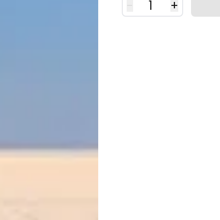
-
1
+