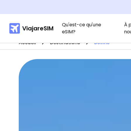
Qu'est-ce qu'une
À 
ViajareSIM
eSIM?
no
Accueil
Destinations
Bolivie