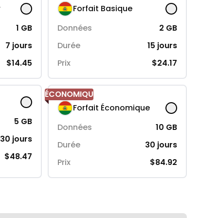
r
Forfait Basique
1
GB
Données
2
GB
7
jours
Durée
15
jours
$14.45
Prix
$24.17
ÉCONOMIQUE
Forfait Économique
5
GB
Données
10
GB
30
jours
Durée
30
jours
$48.47
Prix
$84.92