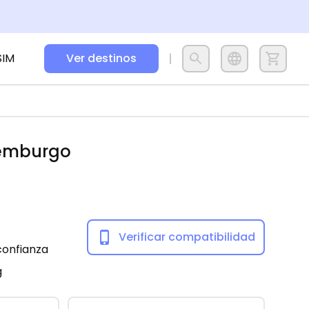
SIM
Ver destinos
emburgo
Verificar compatibilidad
confianza
g