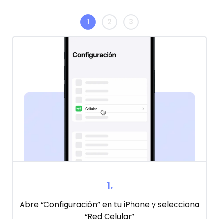
1
2
3
1
.
Abre “Configuración” en tu iPhone y selecciona
“Red Celular”