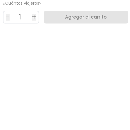
¿Cuántos viajeros?
-
1
+
Agregar al carrito
¿Porqué usar una eSIM?
Sabemos lo importante que es estar