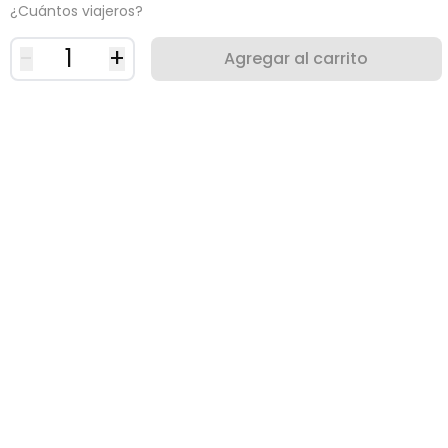
¿Cuántos viajeros?
-
1
+
Agregar al carrito
¿Porqué usar una eSIM?
Sabemos lo importante que es estar